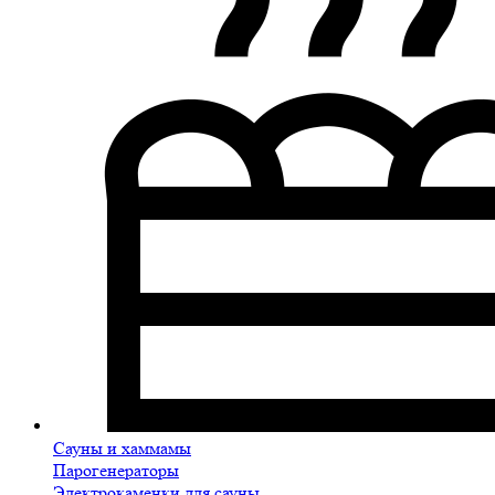
Сауны и хаммамы
Парогенераторы
Электрокаменки для сауны