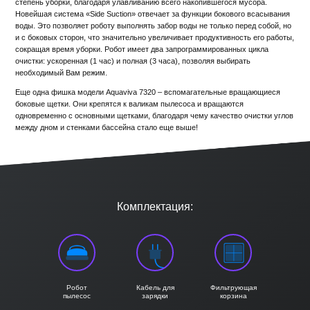
степень уборки, благодаря улавливанию всего накопившегося мусора.
Новейшая система «Side Suction» отвечает за функции бокового всасывания
воды. Это позволяет роботу выполнять забор воды не только перед собой, но
и с боковых сторон, что значительно увеличивает продуктивность его работы,
сокращая время уборки. Робот имеет два запрограммированных цикла
очистки: ускоренная (1 час) и полная (3 часа), позволяя выбирать
необходимый Вам режим.
Еще одна фишка модели Aquaviva 7320 – вспомагательные вращающиеся
боковые щетки. Они крепятся к валикам пылесоса и вращаются
одновременно с основными щетками, благодаря чему качество очистки углов
между дном и стенками бассейна стало еще выше!
Комплектация:
Робот
Кабель для
Фильтрующая
пылесос
зарядки
корзина