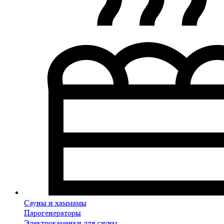
Сауны и хаммамы
Парогенераторы
Электрокаменки для сауны