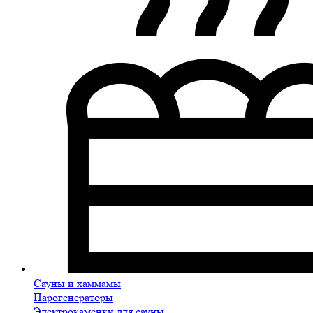
Сауны и хаммамы
Парогенераторы
Электрокаменки для сауны