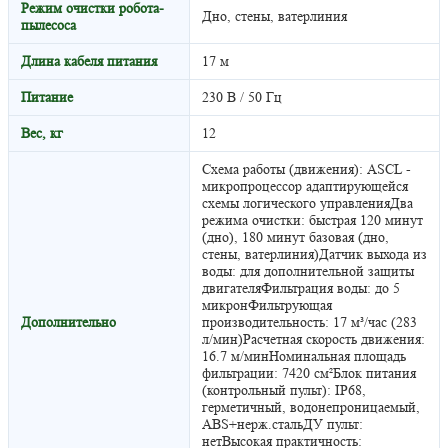
Режим очистки робота-
Дно, стены, ватерлиния
пылесоса
Длина кабеля питания
17 м
Питание
230 В / 50 Гц
Вес, кг
12
Схема работы (движения): ASCL -
микропроцессор адаптирующейся
схемы логического управленияДва
режима очистки: быстрая 120 минут
(дно), 180 минут базовая (дно,
стены, ватерлиния)Датчик выхода из
воды: для дополнительной защиты
двигателяФильтрация воды: до 5
микронФильтрующая
Дополнительно
производительность: 17 м³/час (283
л/мин)Расчетная скорость движения:
16.7 м/минНоминальная площадь
фильтрации: 7420 см²Блок питания
(контрольный пульт): IP68,
герметичный, водонепроницаемый,
ABS+нерж.стальДУ пульт:
нетВысокая практичность: