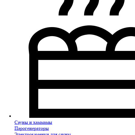
Сауны и хаммамы
Парогенераторы
Электрокаменки для сауны