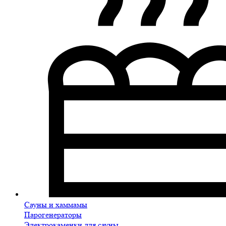
Сауны и хаммамы
Парогенераторы
Электрокаменки для сауны