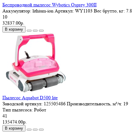
Беспроводной пылесос Wybotics Osprey 300II
Аккумулятор:
lithium-ion
Артикул:
WY1103
Вес брутто, кг:
7.8
10
32837.00р.
В корзину
Пылесос Aquabot D500 lite
Заводской артикул:
125505486
Производительность, м³/ч:
19
Тип пылесоса:
Робот
41
135474.00р.
В корзину