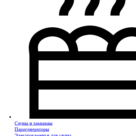
Сауны и хаммамы
Парогенераторы
Электрокаменки для сауны