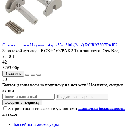
Ось пылесоса Hayward AquaVac 500 (2шт) RCX97507PAK2
Заводской артикул:
RCX97507PAK2
Тип запчасти:
Ось
Вес,
кг:
0.1
42
8263.00р.
В корзину
50
Баллов дарим всем за подписку на новости! Новинки, скидки,
акции.
Оформить подписку
Я прочитал и согласен с условиями
Политика безопасности
Каталог
Бассейны и аксессуары