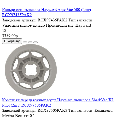
Кольцо оси пылесоса Hayward AquaVac 500 (2шт)
RCX97435PAK2
Заводской артикул:
RCX97435PAK2
Тип запчасти:
Уплотнительное кольцо
Производитель:
Hayward
18
3359.00р.
В корзину
Комплект передаточных муфт Hayward пылесоса SharkVac XL
Pilot (2шт) RCX97505PAK2
Заводской артикул:
RCX97505PAK2
Тип запчасти:
Комплект,
Муфта
Вес, кг:
0.1