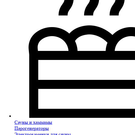
Сауны и хаммамы
Парогенераторы
Электрокаменки для сауны