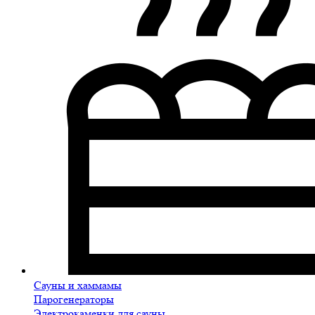
Сауны и хаммамы
Парогенераторы
Электрокаменки для сауны