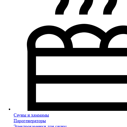
Сауны и хаммамы
Парогенераторы
Электрокаменки для сауны