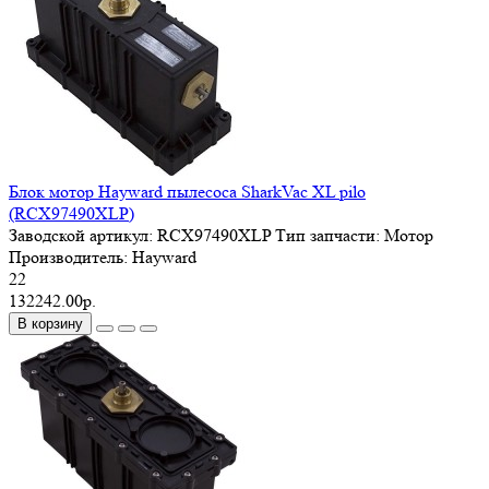
Блок мотор Hayward пылесоса SharkVac XL pilo
(RCX97490XLP)
Заводской артикул:
RCX97490XLP
Тип запчасти:
Мотор
Производитель:
Hayward
22
132242.00р.
В корзину