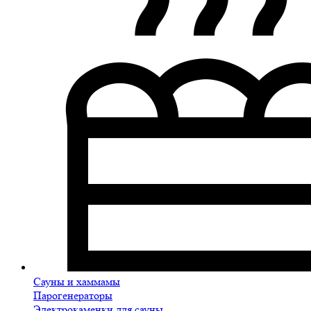
Сауны и хаммамы
Парогенераторы
Электрокаменки для сауны