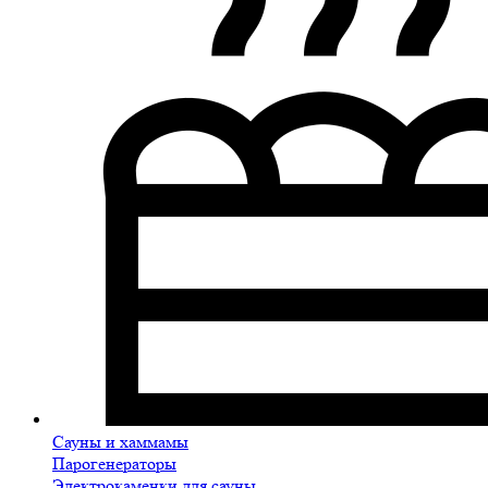
Сауны и хаммамы
Парогенераторы
Электрокаменки для сауны