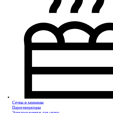
Сауны и хаммамы
Парогенераторы
Электрокаменки для сауны