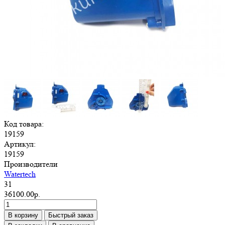
Код товара:
19159
Артикул:
19159
Производители
Watertech
31
36100.00р.
В корзину
Быстрый заказ