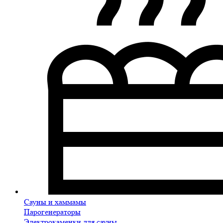
Сауны и хаммамы
Парогенераторы
Электрокаменки для сауны