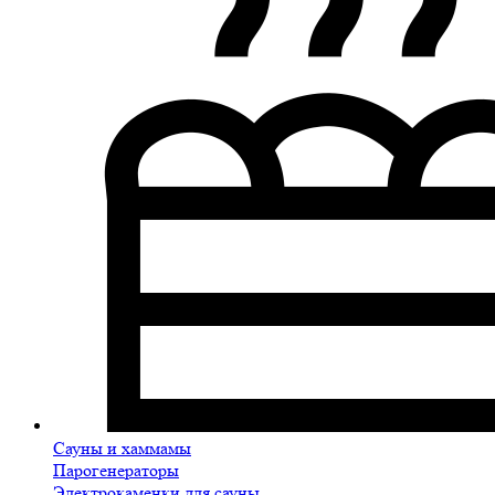
Сауны и хаммамы
Парогенераторы
Электрокаменки для сауны