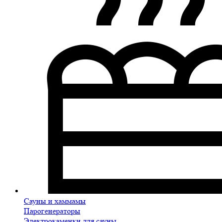
Сауны и хаммамы
Парогенераторы
Электрокаменки для сауны