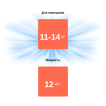
Для помещения
11-14
м³
Мощность
12
кВт