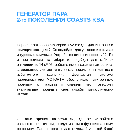
ГЕНЕРАТОР ПАРА
2
ПОКОЛЕНИЯ COASTS KSA
-го
Парогенератор Coasts серии KSA создан для бытовых и
коммерческих целей. Он подойдет для установки в саунах
и турецких хаммамах. Устройство имеет мощность 12 кВт
и при компактных габаритах подойдет для кабинок
размером до 14 м³. Устройство имеет системы автослива,
самодиагностики, автоматической подачи воды, контроля
избыточного давления. Дренажная система
парогенератора MOTORTM обеспечивает внутреннюю
промывку от накипи и окалины что позволяет
значительно продлить срок службы металлических
частей.
С точки зрения потребителя, данное устройство
является практичным, продуктивным и функциональным
решением. Парогенератор для хамама (турецкой бани)