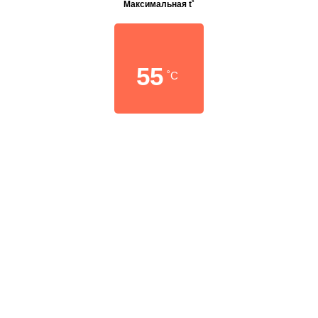
Максимальная t˚
55
˚C