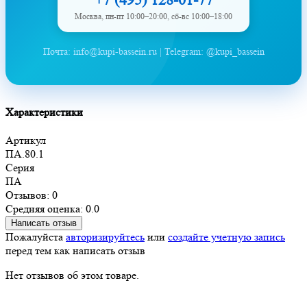
Москва, пн-пт 10:00–20:00, сб-вс 10:00–18:00
Почта: info@kupi-bassein.ru | Telegram: @kupi_bassein
Характеристики
Артикул
ПА.80.1
Серия
ПА
Отзывов: 0
Средняя оценка: 0.0
Написать отзыв
Пожалуйста
авторизируйтесь
или
создайте учетную запись
перед тем как написать отзыв
Нет отзывов об этом товаре.