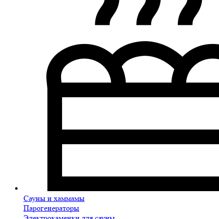
Сауны и хаммамы
Парогенераторы
Электрокаменки для сауны