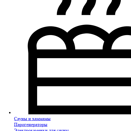
Сауны и хаммамы
Парогенераторы
Электрокаменки для сауны