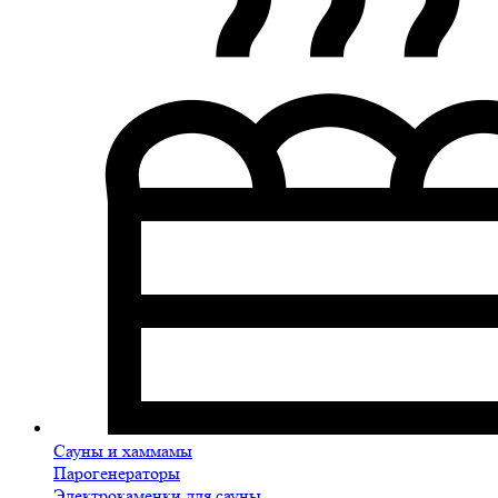
Сауны и хаммамы
Парогенераторы
Электрокаменки для сауны