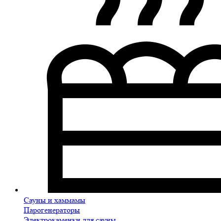
Сауны и хаммамы
Парогенераторы
Электрокаменки для сауны