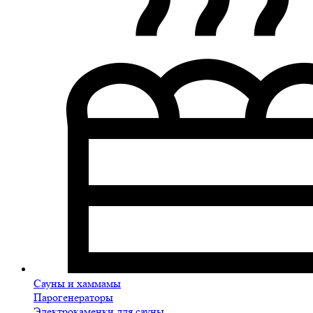
Сауны и хаммамы
Парогенераторы
Электрокаменки для сауны