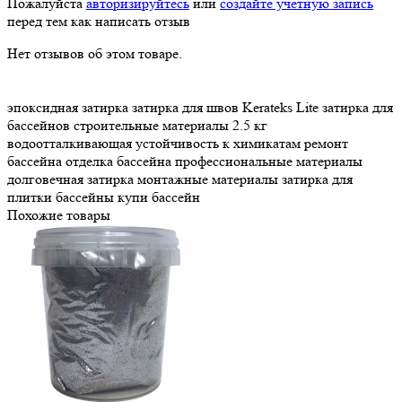
Пожалуйста
авторизируйтесь
или
создайте учетную запись
перед тем как написать отзыв
Нет отзывов об этом товаре.
эпоксидная затирка
затирка для швов
Kerateks Lite
затирка для
бассейнов
строительные материалы
2.5 кг
водоотталкивающая
устойчивость к химикатам
ремонт
бассейна
отделка бассейна
профессиональные материалы
долговечная затирка
монтажные материалы
затирка для
плитки
бассейны
купи бассейн
Похожие товары