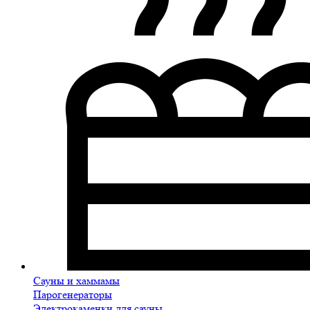
Сауны и хаммамы
Парогенераторы
Электрокаменки для сауны