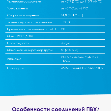
Температура хранения
от 40°F (5°С) до 110°F (44°С)
Точка кипения
от +57°С до +67°С
Скорость испарения
>1,0 (BUAC = 1)
Температура воспламенения
+321°C
Пределы воспламеняемости LEL
2%
Макс. VOC (ЛОВ)
Срок годности
3 года
Максимальный размер трубы
8” (200 мм)
946 мл / 473мл / 237мл /
Упаковка
118мл
Стандарты
ASTM D-2564 QB / T2568-2002
Особенности соединений ПВХ/