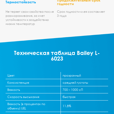
Продолжительный срок
Термостойкость
годности
Не теряет свои свойства после
Срок годности клея составляет
размораживания, за счет
3 года
устойчивости к воздействию
низких температур
Техническая таблица Bailey L-
6023
Цвет
прозрачный
Консистенция
средней густоты
Вязкость
700 – 1000 сП
Скорость высыхания
быстрая
Вязкость (в процентах по
11,8%
объему) UEL