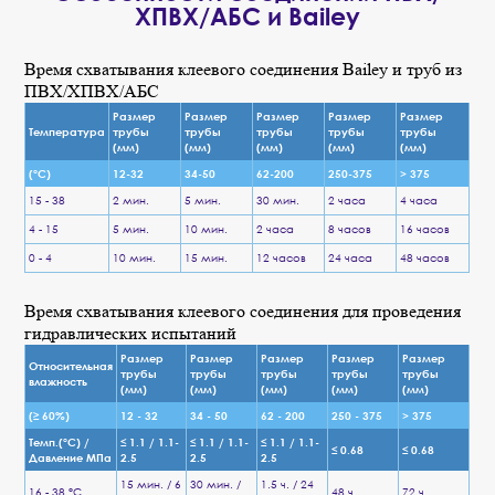
ХПВХ/АБС и Bailey
Время схватывания клеевого соединения Bailey и труб из
ПВХ/ХПВХ/АБС
Размер
Размер
Размер
Размер
Размер
Температура
трубы
трубы
трубы
трубы
трубы
(мм)
(мм)
(мм)
(мм)
(мм)
(°C)
12-32
34-50
62-200
250-375
> 375
15 - 38
2 мин.
5 мин.
30 мин.
2 часа
4 часа
4 - 15
5 мин.
10 мин.
2 часа
8 часов
16 часов
0 - 4
10 мин.
15 мин.
12 часов
24 часа
48 часов
Время схватывания клеевого соединения для проведения
гидравлических испытаний
Размер
Размер
Размер
Размер
Размер
Относительная
трубы
трубы
трубы
трубы
трубы
влажность
(мм)
(мм)
(мм)
(мм)
(мм)
(≥ 60%)
12 - 32
34 - 50
62 - 200
250 - 375
> 375
Темп.(°C) /
≤ 1.1 / 1.1-
≤ 1.1 / 1.1-
≤ 1.1 / 1.1-
≤ 0.68
≤ 0.68
Давление MПa
2.5
2.5
2.5
15 мин. / 6
30 мин. /
1.5 ч. / 24
16 - 38 °C
48 ч.
72 ч.