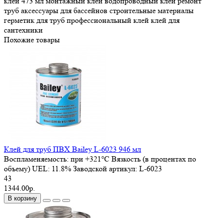
клей 473 мл
монтажный клей
водопроводный клей
ремонт
труб
аксессуары для бассейнов
строительные материалы
герметик для труб
профессиональный клей
клей для
сантехники
Похожие товары
Клей для труб ПВХ Bailey L-6023 946 мл
Воспламеняемость:
при +321°C
Вязкость (в процентах по
объему) UEL:
11.8%
Заводской артикул:
L-6023
43
1344.00р.
В корзину