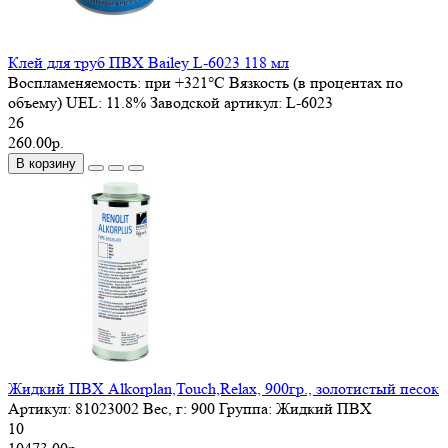
Клей для труб ПВХ Bailey L-6023 118 мл
Воспламеняемость:
при +321°C
Вязкость (в процентах по
объему) UEL:
11.8%
Заводской артикул:
L-6023
26
260.00р.
В корзину
Жидкий ПВХ Alkorplan,Touch,Relax, 900гр., золотистый песок
Артикул:
81023002
Вес, г:
900
Группа:
Жидкий ПВХ
10