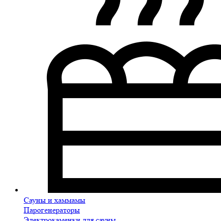
Сауны и хаммамы
Парогенераторы
Электрокаменки для сауны