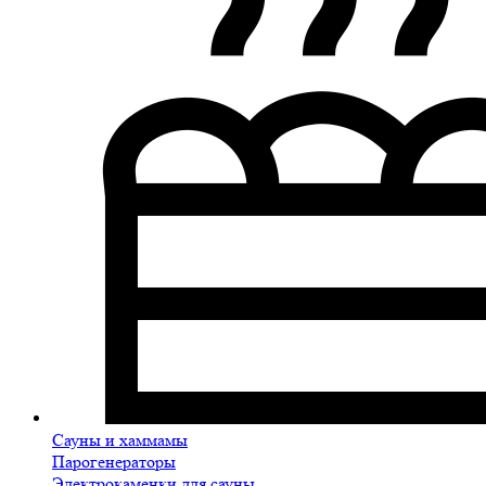
Сауны и хаммамы
Парогенераторы
Электрокаменки для сауны