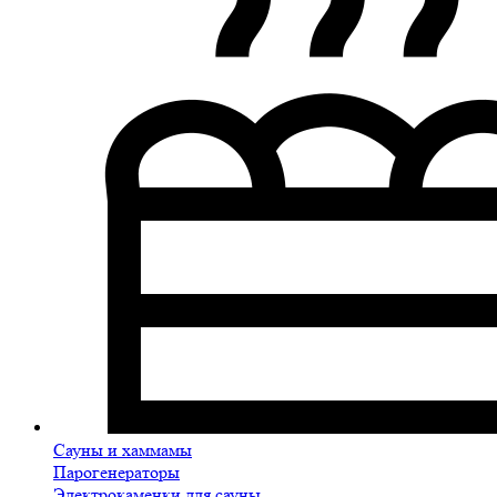
Сауны и хаммамы
Парогенераторы
Электрокаменки для сауны