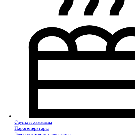
Сауны и хаммамы
Парогенераторы
Электрокаменки для сауны