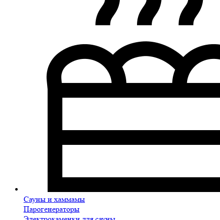
Сауны и хаммамы
Парогенераторы
Электрокаменки для сауны