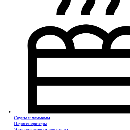
Сауны и хаммамы
Парогенераторы
Электрокаменки для сауны