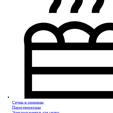
Сауны и хаммамы
Парогенераторы
Электрокаменки для сауны