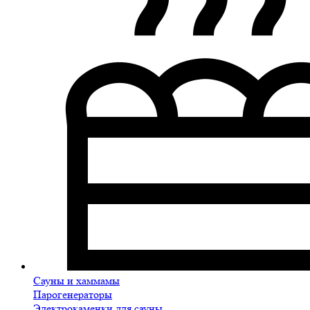
Сауны и хаммамы
Парогенераторы
Электрокаменки для сауны