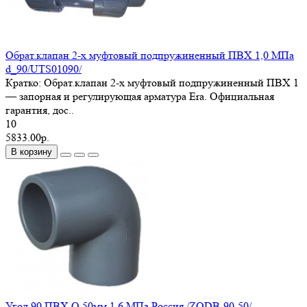
Обрат.клапан 2-х муфтовый подпружиненный ПВХ 1,0 МПа
d_90/UTS01090/
Кратко: Обрат.клапан 2-х муфтовый подпружиненный ПВХ 1
— запорная и регулирующая арматура Era. Официальная
гарантия, дос..
10
5833.00р.
В корзину
Угол 90 ПВХ O 50мм 1,6 МПа Россия /ZODB-90-50/