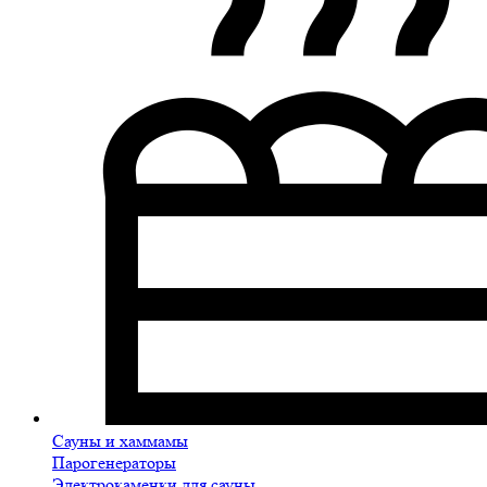
Сауны и хаммамы
Парогенераторы
Электрокаменки для сауны