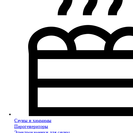
Сауны и хаммамы
Парогенераторы
Электрокаменки для сауны