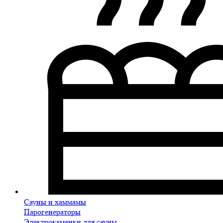
Сауны и хаммамы
Парогенераторы
Электрокаменки для сауны