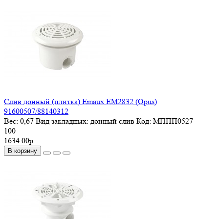
Слив донный (плитка) Emaux EM2832 (Opus)
91600507/88140312
Вес:
0,67
Вид закладных:
донный слив
Код:
МППП0527
100
1634.00р.
В корзину