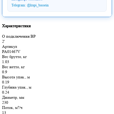
Telegram: @kupi_bassein
Характеристики
O подключения ВР
2'
Артикул
PA01467V
Вес брутто, кг
1.03
Вес нетто, кг
0.9
Высота упак., м
0.19
Глубина упак., м
0.24
Диаметр, мм
230
Поток, м?/ч
13