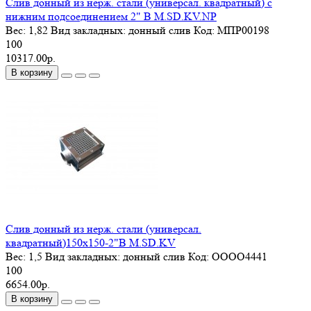
Слив донный из нерж. стали (универсал. квадратный) с
нижним подсоединением 2" B M.SD.KV.NP
Вес:
1,82
Вид закладных:
донный слив
Код:
MПР00198
100
10317.00р.
В корзину
Слив донный из нерж. стали (универсал.
квадратный)150х150-2"В M.SD.KV
Вес:
1,5
Вид закладных:
донный слив
Код:
ОООО4441
100
6654.00р.
В корзину