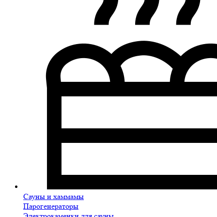
Сауны и хаммамы
Парогенераторы
Электрокаменки для сауны