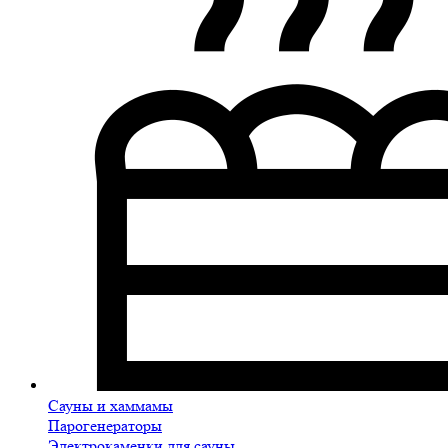
Сауны и хаммамы
Парогенераторы
Электрокаменки для сауны