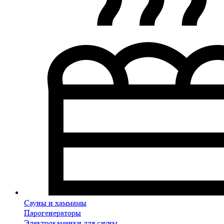
Сауны и хаммамы
Парогенераторы
Электрокаменки для сауны