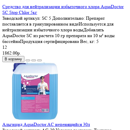
Средство для нейтрализации избыточного хлора AquaDoctor
SC Stop Chlor 5кг
Заводской артикул:
SC 5
Дополнительно:
Препарат
поставляется в гранулированном видеИспользуется для
нейтрализации избыточного хлора водыДобавлять
AquaDoctor SC из расчета 10 гр препарата на 10 м³ воды
бассейнаПродукция сертифицирована
Вес, кг:
5
12
1862.00р.
В корзину
Альгицид AquaDoctor AC непенящийся 30л