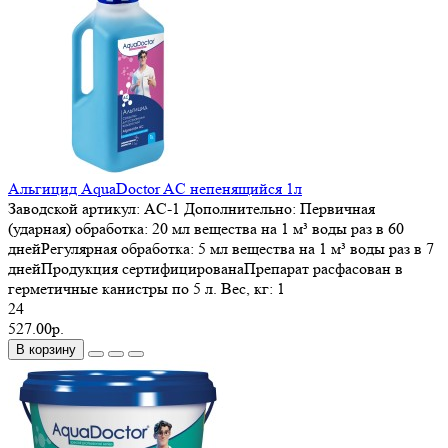
Альгицид AquaDoctor AC непенящийся 1л
Заводской артикул:
AC-1
Дополнительно:
Первичная
(ударная) обработка: 20 мл вещества на 1 м³ воды раз в 60
днейРегулярная обработка: 5 мл вещества на 1 м³ воды раз в 7
днейПродукция сертифицированаПрепарат расфасован в
герметичные канистры по 5 л.
Вес, кг:
1
24
527.00р.
В корзину