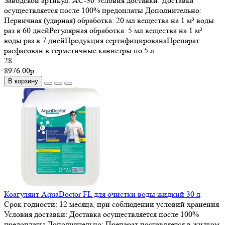
Заводской артикул:
AC-30
Условия доставки:
Доставка
осуществляется после 100% предоплаты
Дополнительно:
Первичная (ударная) обработка: 20 мл вещества на 1 м³ воды
раз в 60 днейРегулярная обработка: 5 мл вещества на 1 м³
воды раз в 7 днейПродукция сертифицированаПрепарат
расфасован в герметичные канистры по 5 л.
28
8976.00р.
В корзину
Коагулянт AquaDoctor FL для очистки воды жидкий 30 л
Срок годности:
12 месяца, при соблюдении условий хранения
Условия доставки:
Доставка осуществляется после 100%
предоплаты
Дополнительно:
Препарат поставляется в жидком