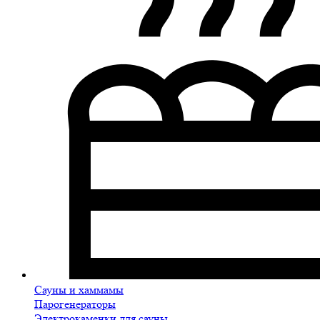
Сауны и хаммамы
Парогенераторы
Электрокаменки для сауны