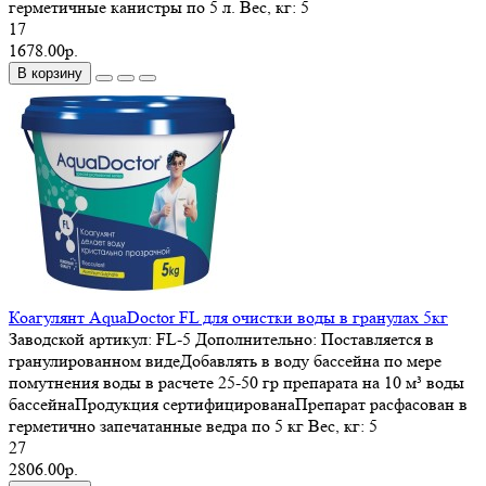
герметичные канистры по 5 л.
Вес, кг:
5
17
1678.00р.
В корзину
Коагулянт AquaDoctor FL для очистки воды в гранулах 5кг
Заводской артикул:
FL-5
Дополнительно:
Поставляется в
гранулированном видеДобавлять в воду бассейна по мере
помутнения воды в расчете 25-50 гр препарата на 10 м³ воды
бассейнаПродукция сертифицированаПрепарат расфасован в
герметично запечатанные ведра по 5 кг
Вес, кг:
5
27
2806.00р.