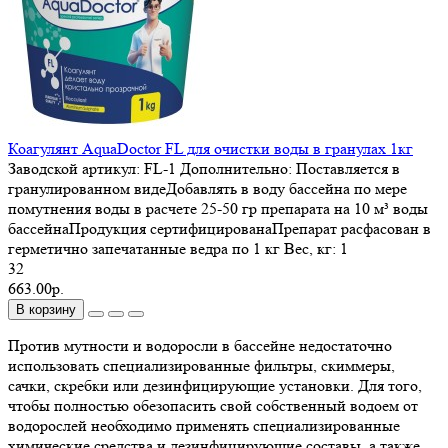
Коагулянт AquaDoctor FL для очистки воды в гранулах 1кг
Заводской артикул:
FL-1
Дополнительно:
Поставляется в
гранулированном видеДобавлять в воду бассейна по мере
помутнения воды в расчете 25-50 гр препарата на 10 м³ воды
бассейнаПродукция сертифицированаПрепарат расфасован в
герметично запечатанные ведра по 1 кг
Вес, кг:
1
32
663.00р.
В корзину
Против мутности и водоросли в бассейне недостаточно
использовать специализированные фильтры, скиммеры,
сачки, скребки или дезинфицирующие установки. Для того,
чтобы полностью обезопасить свой собственный водоем от
водорослей необходимо применять специализированные
химические средства и дезинфицирующие составы, а также