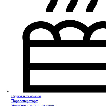
Сауны и хаммамы
Парогенераторы
Электрокаменки для сауны