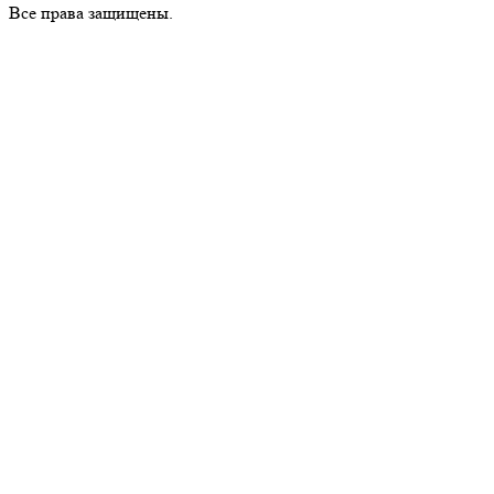
Все пра­ва за­щи­ще­ны.