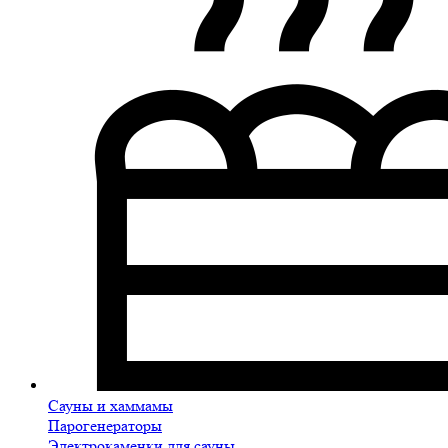
Сауны и хаммамы
Парогенераторы
Электрокаменки для сауны