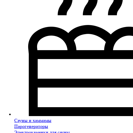
Сауны и хаммамы
Парогенераторы
Электрокаменки для сауны