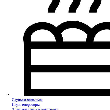
Сауны и хаммамы
Парогенераторы
Электрокаменки для сауны