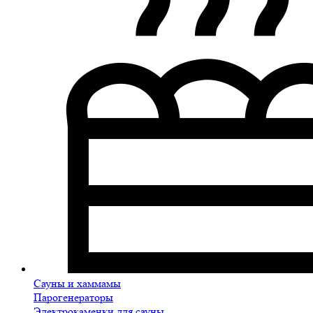
Сауны и хаммамы
Парогенераторы
Электрокаменки для сауны