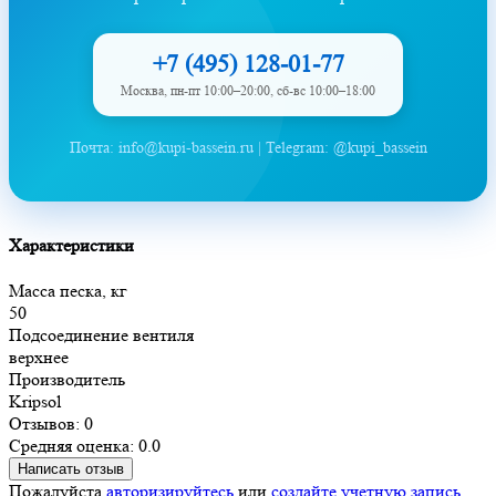
+7 (495) 128-01-77
Москва, пн-пт 10:00–20:00, сб-вс 10:00–18:00
Почта: info@kupi-bassein.ru | Telegram: @kupi_bassein
Характеристики
Масса песка, кг
50
Подсоединение вентиля
верхнее
Производитель
Kripsol
Отзывов: 0
Средняя оценка: 0.0
Написать отзыв
Пожалуйста
авторизируйтесь
или
создайте учетную запись