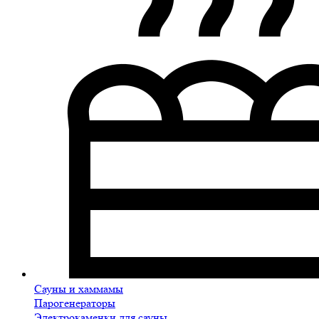
Сауны и хаммамы
Парогенераторы
Электрокаменки для сауны