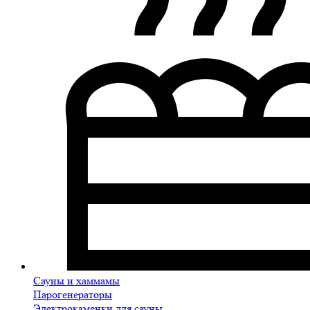
Сауны и хаммамы
Парогенераторы
Электрокаменки для сауны