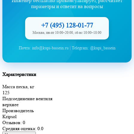
Инженер бесплатно проконсультирует, рассчитает
параметры и ответит на вопросы
+7 (495) 128-01-77
Москва, пн-пт 10:00–20:00, сб-вс 10:00–18:00
Почта: info@kupi-bassein.ru | Telegram: @kupi_bassein
Характеристики
Масса песка, кг
125
Подсоединение вентиля
верхнее
Производитель
Kripsol
Отзывов: 0
Средняя оценка: 0.0