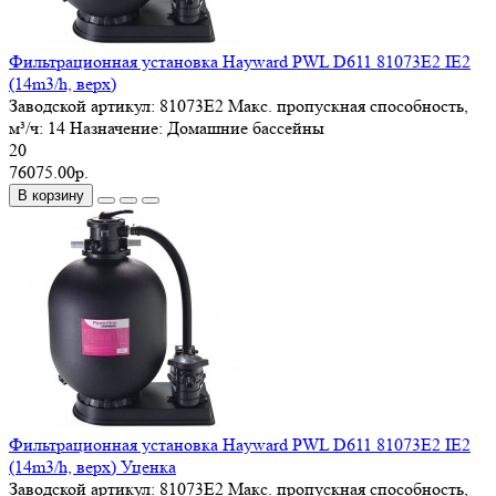
Фильтрационная установка Hayward PWL D611 81073E2 IE2
(14m3/h, верх)
Заводской артикул:
81073E2
Макс. пропускная способность,
м³/ч:
14
Назначение:
Домашние бассейны
20
76075.00р.
В корзину
Фильтрационная установка Hayward PWL D611 81073E2 IE2
(14m3/h, верх) Уценка
Заводской артикул:
81073E2
Макс. пропускная способность,