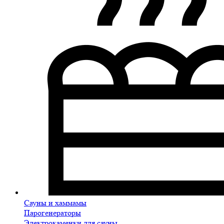
Сауны и хаммамы
Парогенераторы
Электрокаменки для сауны