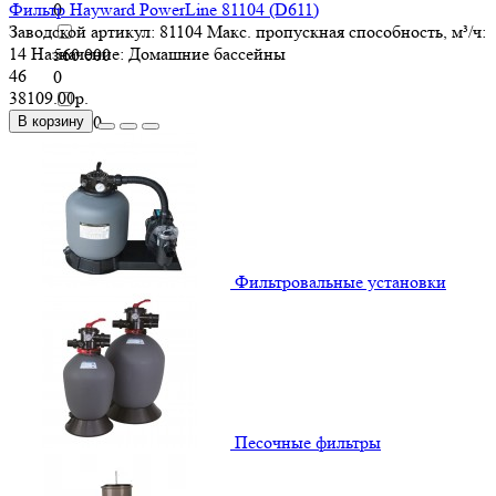
Фильтр Hayward PowerLine 81104 (D611)
0
Заводской артикул:
81104
Макс. пропускная способность, м³/ч:
14
Назначение:
Домашние бассейны
560 000
46
0
38109.00р.
58 400
В корзину
0
60 000
0
60 500
0
Фильтровальные установки
608 000
0
61 000
0
Песочные фильтры
62 000
0