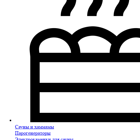
Сауны и хаммамы
Парогенераторы
Электрокаменки для сауны