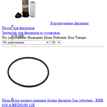
62 400
0
62 500
Картриджные фильтры
0
Песок для фильтров
Запчасти для фильтров и установок
628 000
По умолчанию
Название
Цена
Рейтинг
Код Товара
0
64 000
0
68 000
0
70 000
0
700 000
0
Прокладка-кольцо крышки бочки фильтра San sebastian - RBR
030.A/RFD0100.11R