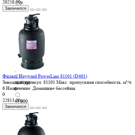
20258.00р.
Закончился
38 000
0
39 300
0
40 000
0
400 000
0
Фильтр Hayward PowerLine 81101 (D401)
Заводской артикул:
81101
Макс. пропускная способность, м³/ч:
404 000
6
Назначение:
Домашние бассейны
0
0
22813.00р.
43 000
Закончился
0
44 400
0