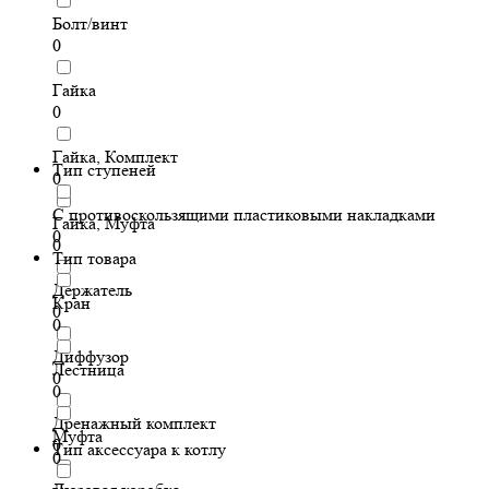
Болт/винт
0
Гайка
0
Гайка, Комплект
Тип ступеней
0
С противоскользящими пластиковыми накладками
Гайка, Муфта
0
0
Тип товара
Держатель
Кран
0
0
Диффузор
Лестница
0
0
Дренажный комплект
Муфта
0
Тип аксессуара к котлу
0