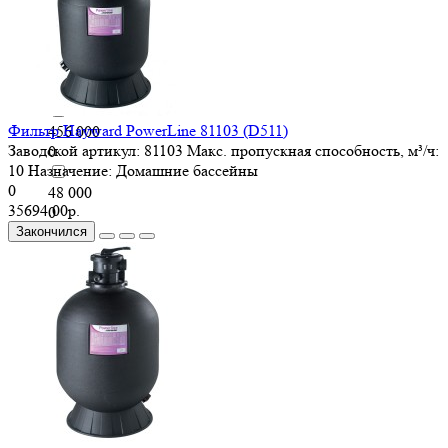
44 500
0
45 000
0
Фильтр Hayward PowerLine 81103 (D511)
456 000
Заводской артикул:
81103
Макс. пропускная способность, м³/ч:
0
10
Назначение:
Домашние бассейны
0
48 000
35694.00р.
0
Закончился
50 000
0
500 000
0
51 400
0
56 000