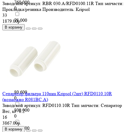
760 000
Заводской артикул:
RBR 030.A/RFD0100.11R
Тип запчасти:
0
Прокладка/резинка
Производитель:
Kripsol
33
78 000
1879.00р.
0
В корзину
784 000
0
8 300
0
80 000
0
80 600
Сепаратор фильтра 110mm Kripsol (2шт) RFD0110.10R
0
(возможно R081BC.A)
Заводской артикул:
RFD0110.10R
Тип запчасти:
Сепаратор
800 000
Вес, кг:
0.2
0
16
3867.00р.
868 000
В корзину