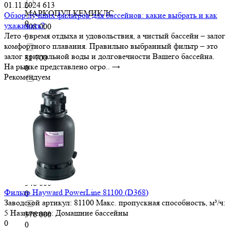
01.11.2024
613
0
МАРКОПУЛ КЕМИКЛС
Обзор лучших фильтров для бассейнов: какие выбрать и как
0
ухаживать?
308 000
Лето – время отдыха и удовольствия, а чистый бассейн – залог
0
комфортного плавания. Правильно выбранный фильтр – это
залог кристальной воды и долговечности Вашего бассейна.
31 700
На рынке представлено огро..
→
0
Рекомендуем
32 000
0
320 000
0
33 000
0
348 000
Фильтр Hayward PowerLine 81100 (D368)
0
Заводской артикул:
81100
Макс. пропускная способность, м³/ч:
5
Назначение:
Домашние бассейны
376 000
0
0