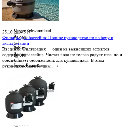
0
24 400
0
Kripsol
0
244 000
0
Mayer Schwimmbad
25.10.2024
517
0
Фильтры для бассейна: Полное руководство по выбору и
25 900
эксплуатации
0
Pahlen
Введение Фильтрация — один из важнейших аспектов
0
содержания бассейна. Чистая вода не только радует глаз, но и
26 000
обеспечивает безопасность для купающихся. В этом
0
Speck Pumpen
руководстве мы обсудим..
→
0
277 000
0
Sugar Valley
0
28 000
0
Waterco
0
30 000
0
Waterline
0
304 000