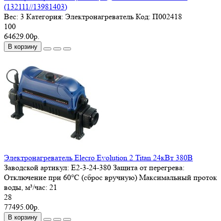
(132111//13981403)
Вес:
3
Категория:
Электронагреватель
Код:
П002418
100
64629.00р.
В корзину
Электронагреватель Elecro Evolution 2 Titan 24кВт 380В
Заводской артикул:
E2-3-24-380
Защита от перегрева:
Отключение при 60°С (сброс вручную)
Максимальный проток
воды, м³/час:
21
28
77495.00р.
В корзину