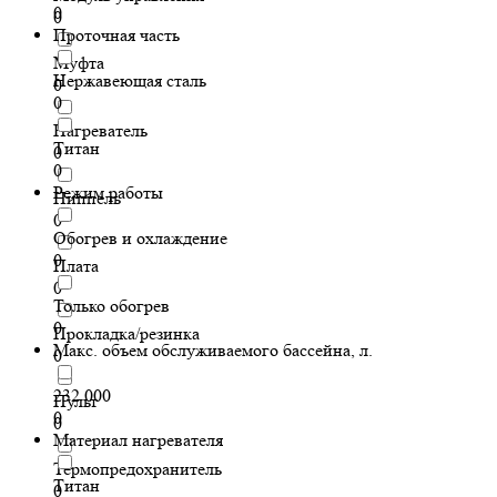
0
0
Проточная часть
Муфта
Нержавеющая сталь
0
0
Нагреватель
Титан
0
0
Режим работы
Ниппель
0
Обогрев и охлаждение
0
Плата
0
Только обогрев
0
Прокладка/резинка
Макс. объем обслуживаемого бассейна, л.
0
232 000
Пульт
0
0
Материал нагревателя
Термопредохранитель
Титан
0