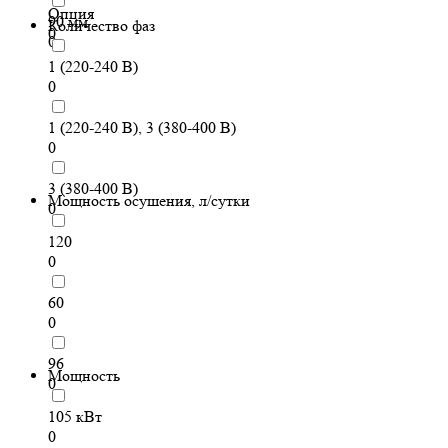
Опция
90 мм
Количество фаз
0
0
1 (220-240 В)
0
1 (220-240 В), 3 (380-400 В)
0
3 (380-400 В)
Мощность осушения, л/сутки
0
120
0
60
0
96
Мощность
0
105 кВт
0