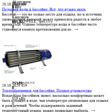
36 месяцев
Швеция
28.10.2024
397
LX
0
6 кВт
0
Подогрев воды в бассейне: Всё, что нужно знать
0
0
Бассейн — это не только место для отдыха, но и источник
6 месяцев
удовольствия, который может приносить радость в любое
MICROWELL, spol.s.r.o
0
60 кВт
время года. Однако температура воды в бассейне часто
0
0
становится камнем преткновения для ко..
→
Pahlen
61 кВт
0
0
Techno System
672 кВт
0
0
Zodiac
72 кВт
0
0
МАРКОПУЛ
75 кВт
28.10.2024
419
0
0
Теплообменники для бассейна: Полное руководство
Владельцы бассейнов знают, насколько комфортным может
819 кВт
быть купание в воде, чья температура оптимальна для отдыха
0
и развлечений. Чтобы поддерживать заданный
температурный режим, важно правильно выбрать..
→