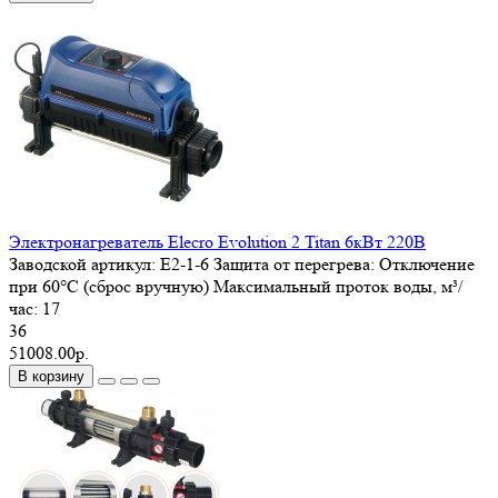
Электронагреватель Elecro Evolution 2 Titan 6кВт 220В
Заводской артикул:
E2-1-6
Защита от перегрева:
Отключение
при 60°С (сброс вручную)
Максимальный проток воды, м³/
час:
17
36
51008.00р.
В корзину