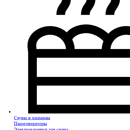
Сауны и хаммамы
Парогенераторы
Электрокаменки для сауны