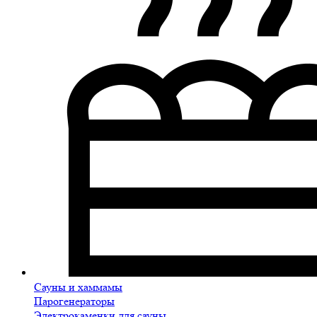
Сауны и хаммамы
Парогенераторы
Электрокаменки для сауны