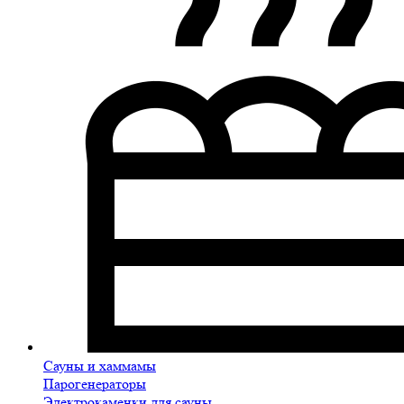
Сауны и хаммамы
Парогенераторы
Электрокаменки для сауны