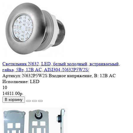
Cветильник N632, LED, белый холодный, встраиваемый,
гайка, 5Вт, 12В AC, AISI304 /N632P5W2S/
Артикул:
N632P5W2S
Входное напряжение, В:
12В AC
Исполнение:
LED
10
14811.00р.
В корзину