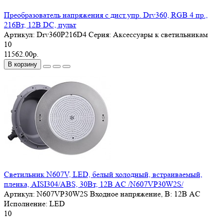
Преобразователь напряжения с дист.упр. Drv360, RGB 4 пр.,
216Вт, 12В DC, пульт
Артикул:
Drv360P216D4
Серия:
Аксессуары к светильникам
10
11562.00р.
В корзину
Светильник N607V, LED, белый холодный, встраиваемый,
пленка, AISI304/ABS, 30Вт, 12В AC /N607VP30W2S/
Артикул:
N607VP30W2S
Входное напряжение, В:
12В AC
Исполнение:
LED
10