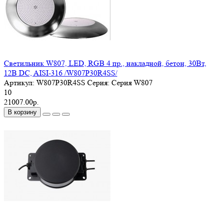
Светильник W807, LED, RGB 4 пр., накладной, бетон, 30Вт,
12В DC, AISI-316 /W807P30R4SS/
Артикул:
W807P30R4SS
Серия:
Серия W807
10
21007.00р.
В корзину