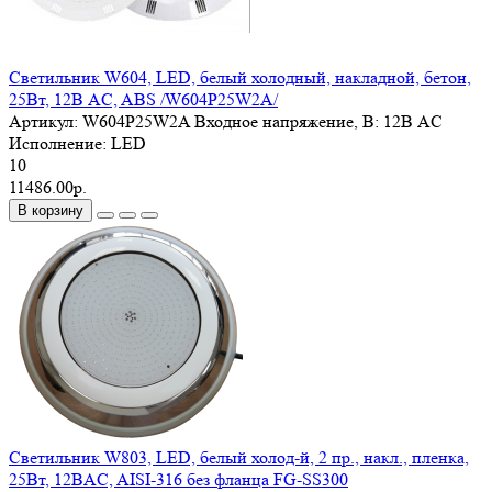
Светильник W604, LED, белый холодный, накладной, бетон,
25Вт, 12В AC, ABS /W604P25W2A/
Артикул:
W604P25W2A
Входное напряжение, В:
12В AC
Исполнение:
LED
10
11486.00р.
В корзину
Светильник W803, LED, белый холод-й, 2 пр., накл., пленка,
25Вт, 12ВAC, AISI-316 без фланца FG-SS300