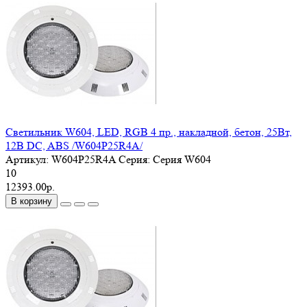
Светильник W604, LED, RGB 4 пр., накладной, бетон, 25Вт,
12В DC, ABS /W604P25R4A/
Артикул:
W604P25R4A
Серия:
Серия W604
10
12393.00р.
В корзину