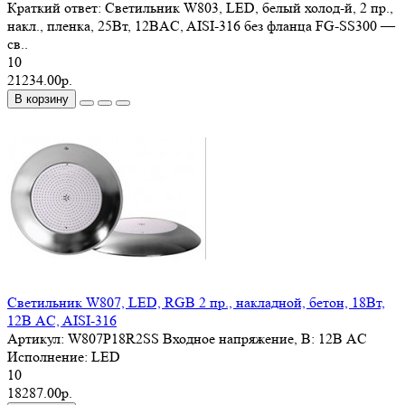
Краткий ответ: Светильник W803, LED, белый холод-й, 2 пр.,
накл., пленка, 25Вт, 12ВAC, AISI-316 без фланца FG-SS300 —
св..
10
21234.00р.
В корзину
Светильник W807, LED, RGB 2 пр., накладной, бетон, 18Вт,
12В AC, AISI-316
Артикул:
W807P18R2SS
Входное напряжение, В:
12В AC
Исполнение:
LED
10
18287.00р.