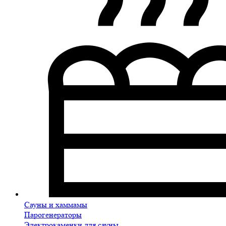
Сауны и хаммамы
Парогенераторы
Электрокаменки для сауны