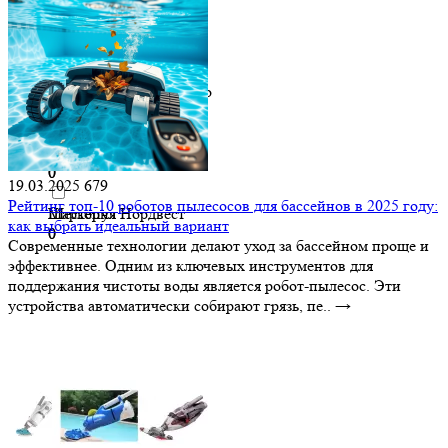
Трубка/патрубок
Waterpik
0
0
Уплотнительное кольцо
Watertech
0
0
Фильтр
Wybot
0
0
19.03.2025
679
Рейтинг топ-10 роботов пылесосов для бассейнов в 2025 году:
Шестерня
Маркопул Нордвест
как выбрать идеальный вариант
0
0
Современные технологии делают уход за бассейном проще и
эффективнее. Одним из ключевых инструментов для
поддержания чистоты воды является робот-пылесос. Эти
устройства автоматически собирают грязь, пе..
→